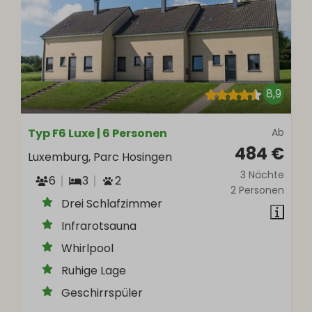
8,9
Typ F6 Luxe | 6 Personen
Ab
484 €
Luxemburg, Parc Hosingen
3 Nächte
6
3
2
2 Personen
Drei Schlafzimmer
Infrarotsauna
Whirlpool
Ruhige Lage
Geschirrspüler