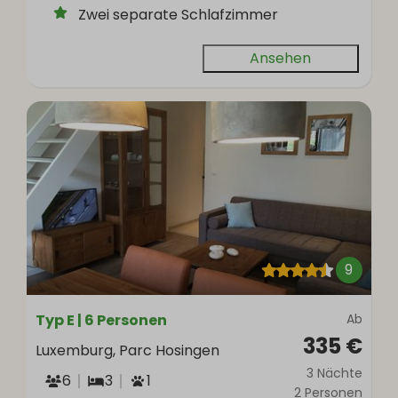
Zwei separate Schlafzimmer
Ansehen
9
Typ E | 6 Personen
Ab
335 €
Luxemburg, Parc Hosingen
3 Nächte
6
3
1
2 Personen