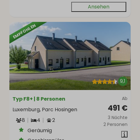
Ansehen
EMPFOHLEN
9,1
Typ F8+ | 8 Personen
Ab
491 €
Luxemburg, Parc Hosingen
3 Nächte
8
4
2
2 Personen
Geräumig