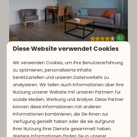
9,1
Diese Website verwendet Cookies
Typ C | 3 Personen
Ab
257 €
Wir verwenden Cookies, um Ihre Benutzererfahrung
Luxemburg, Parc Hosingen
zu optimieren, personalisierte Inhalte
3 Nächte
3
1
1
bereitzustellen und unseren Datenverkehr zu
2 Personen
analysieren. Wir teilen auch Informationen über Ihre
Schlafzimmer an der
Nutzung unserer Website mit unseren Partnern für
Vorderseite
soziale Medien, Werbung und Analyse. Diese Partner
Sonnige Terrasse
können diese Informationen mit anderen
Flachbildfernseher
Informationen kombinieren, die Sie ihnen zur
Verfügung gestellt haben oder die sie aufgrund
Ansehen
Ihrer Nutzung ihrer Dienste gesammelt haben.
Weitere Informationen finden Sie in unserer