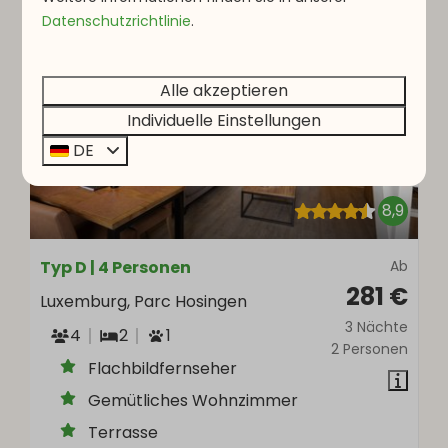
Datenschutzrichtlinie
.
EMPFOHLEN
Alle akzeptieren
Individuelle Einstellungen
DE
8,9
Typ D | 4 Personen
Ab
281 €
Luxemburg, Parc Hosingen
3 Nächte
4
2
1
2 Personen
Flachbildfernseher
Gemütliches Wohnzimmer
Terrasse