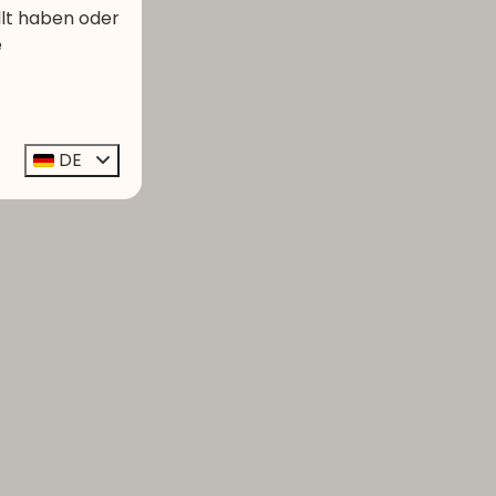
llt haben oder
e
DE