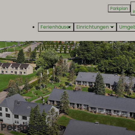
Parkplan
i
Ferienhäuser
Einrichtungen
Umge
i Personen