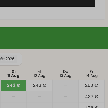
08-2026
Di
Mi
Do
Fr
11 Aug
12 Aug
13 Aug
14 Aug
243 €
243 €
—
280 €
—
—
—
437 €
—
—
—
476 €