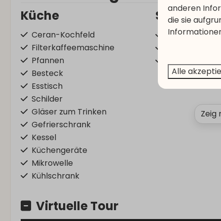
anderen Infor
Küche
Standort
die sie aufgr
Informationen
Ceran-Kochfeld
Eckplatz
Filterkaffeemaschine
Am Rande des
Pfannen
Morgensonne
Alle akzepti
Besteck
Esstisch
Schilder
Gläser zum Trinken
Zeig 
Gefrierschrank
Kessel
Küchengeräte
Mikrowelle
Kühlschrank
Zugriff auf
Waschen 
Virtuelle Tour
Trocknen