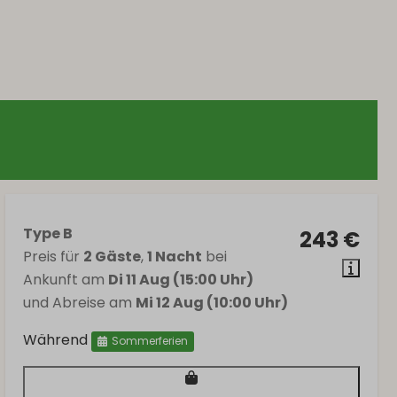
Type B
243 €
Preis für
2 Gäste
,
1 Nacht
bei
Ankunft am
Di 11 Aug (15:00 Uhr)
und Abreise am
Mi 12 Aug (10:00 Uhr)
Während
Sommerferien