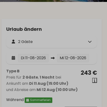
Urlaub ändern
2 Gäste
Di
11-08-2026
Mi
12-08-2026
Type B
243 €
Preis für
2 Gäste
,
1 Nacht
bei
Ankunft am
Di 11 Aug (15:00 Uhr)
und Abreise am
Mi 12 Aug (10:00 Uhr)
Während
Sommerferien