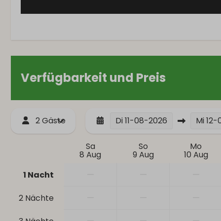
Verfügbarkeit und Preis
2 Gäste
Di
11-08-2026
Mi
12-
Sa
So
Mo
8 Aug
9 Aug
10 Aug
—
—
—
1 Nacht
—
—
—
2 Nächte
—
—
—