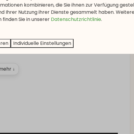
mationen kombinieren, die Sie ihnen zur Verfügung geste
Unterhaltung
und Ihrer Nutzung ihrer Dienste gesammelt haben. Weiter
 finden Sie in unserer
Datenschutzrichtlinie
.
Flachbildfernseher
 Waldes
Wi-Fi
eren
Individuelle Einstellungen
mehr ↓
und
Schlafzimmer