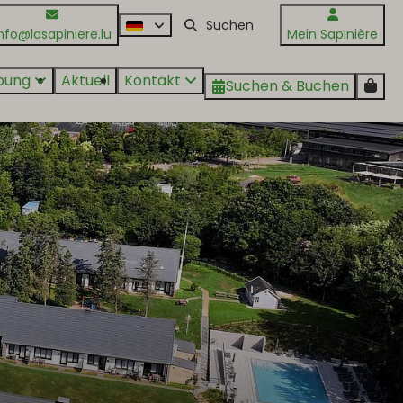
nfo@lasapiniere.lu
Mein Sapinière
bung
Aktuell
Kontakt
Suchen & Buchen