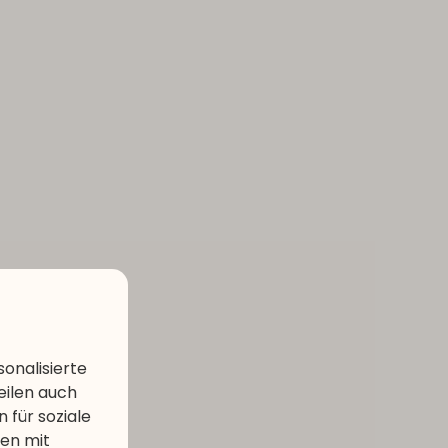
onalisierte
eilen auch
 für soziale
nen mit