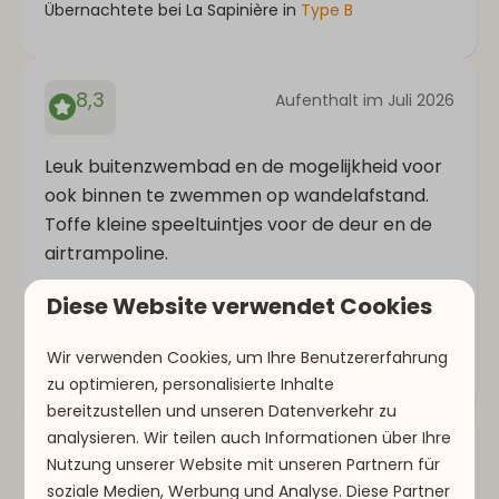
Übernachtete bei La Sapinière in
Type B
8,3
Aufenthalt im Juli 2026
Leuk buitenzwembad en de mogelijkheid voor
ook binnen te zwemmen op wandelafstand.
Toffe kleine speeltuintjes voor de deur en de
airtrampoline.
Diese Website verwendet Cookies
Kris L.
Wir verwenden Cookies, um Ihre Benutzererfahrung
Übernachtete bei La Sapinière in
Type D
zu optimieren, personalisierte Inhalte
bereitzustellen und unseren Datenverkehr zu
analysieren. Wir teilen auch Informationen über Ihre
8,1
Aufenthalt im Juli 2026
Nutzung unserer Website mit unseren Partnern für
soziale Medien, Werbung und Analyse. Diese Partner