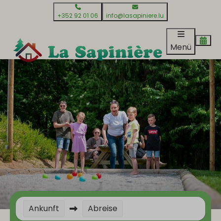
+352 92 01 06
info@lasapiniere.lu
Menü
Ankunft
Abreise