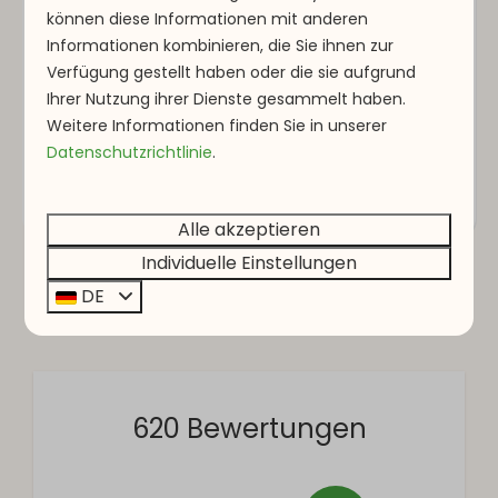
Mooie en schone accomodatie, vriendelijke
können diese Informationen mit anderen
Informationen kombinieren, die Sie ihnen zur
mensen en dichtbij bezienswaardigheden en
Verfügung gestellt haben oder die sie aufgrund
mooie natuur.
Ihrer Nutzung ihrer Dienste gesammelt haben.
Weitere Informationen finden Sie in unserer
Datenschutzrichtlinie
.
S. J.
Übernachtete bei La Sapinière in
Type A
Alle akzeptieren
Individuelle Einstellungen
DE
Weitere Bewertungen laden
620 Bewertungen