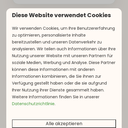
Möchten Sie Ihre Reservierung ändern oder
Diese Website verwendet Cookies
stornieren? Das ist in den meisten Fällen
Zahlungen
gemäß den Bedingungen in unseren
Wir verwenden Cookies, um Ihre Benutzererfahrung
Allgemeinen Geschäftsbedingungen
zu optimieren, personalisierte Inhalte
Kann ich meine Reservierung
möglich. Bitte beachten Sie, dass hiermit
bereitzustellen und unseren Datenverkehr zu
auch vor Ort bezahlen?
Kosten verbunden sein können.
analysieren. Wir teilen auch Informationen über Ihre
Nutzung unserer Website mit unseren Partnern für
Nein, das ist leider nicht möglich. Die
soziale Medien, Werbung und Analyse. Diese Partner
Bezahlung Ihrer Reservierung muss im
Wann muss die Anzahlung
können diese Informationen mit anderen
Voraus vollständig geleistet worden sein.
geleistet werden?
Informationen kombinieren, die Sie ihnen zur
Verfügung gestellt haben oder die sie aufgrund
Die Anzahlung muss innerhalb von 5 Tagen
Ihrer Nutzung ihrer Dienste gesammelt haben.
nach der Buchung bezahlt sein. Nach der
Weitere Informationen finden Sie in unserer
Wird eine Kaution verlangt?
Datenschutzrichtlinie
.
Buchung erhalten Sie eine Bestätigung, in
der steht, bis zu welchem spezifischen
In den meisten Fällen verlangen wir keine
Datum der Restbetrag bezahlt sein muss.
Kaution mehr. Wir haben uns bewusst
Alle akzeptieren
Wann und wie erhalte ich meine