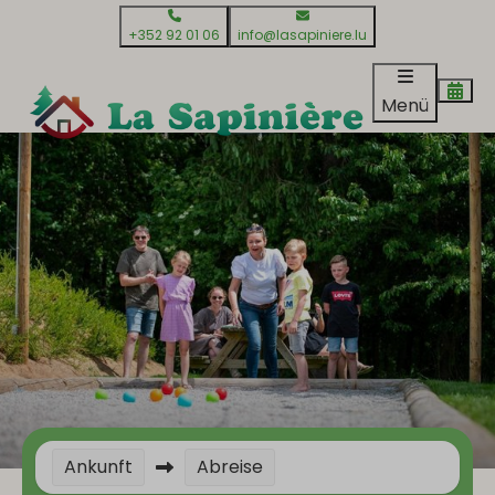
+352 92 01 06
info@lasapiniere.lu
Menü
Ankunft
Abreise