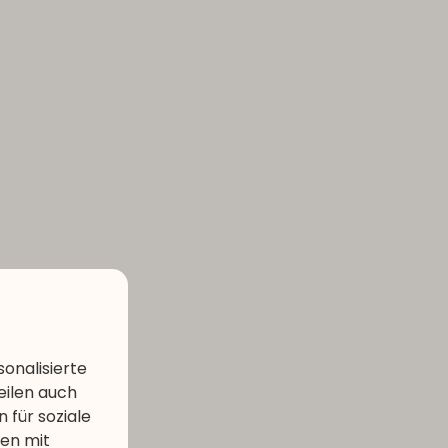
onalisierte
eilen auch
 für soziale
nen mit