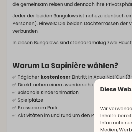
die gemeinsam reisen und dennoch ihre Privatsph
Jeder der beiden Bungalows ist nahezu identisch ei
Personen). Hinweis: Die beiden Dachterrassen der 
verbunden.
In diesen Bungalows sind standardmäßig zwei Hausti
Warum La Sapinière wählen?
✅ Täglicher
kostenloser
Eintritt in Aqua Nat’Our (
✅ Direkt neben einem wunderschönen Wald geleg
Diese Web
✅ Saisonale Kinderanimation
✅ Spielplätze
✅ Brasserie im Park
Wir verwenden
✅ Aktivitäten im und rund um den Park
Inhalte berei
Informationen
Medien, Werbu