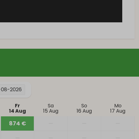
Mit Blick auf die Berge
Ruhige Lage
Vertiefung: 1
-08-2026
Fr
Sa
So
Mo
14 Aug
15 Aug
16 Aug
17 Aug
874 €
—
—
—
—
—
—
—