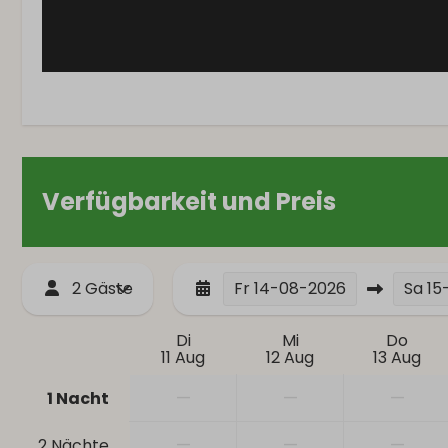
Verfügbarkeit und Preis
2 Gäste
Fr
14-08-2026
Sa
15
Di
Mi
Do
11 Aug
12 Aug
13 Aug
—
—
—
1 Nacht
—
—
—
2 Nächte