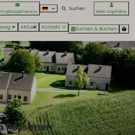
nfo@lasapiniere.lu
Mein Sapinière
bung
Aktuell
Kontakt
Suchen & Buchen
n Personen