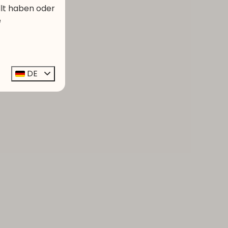
llt haben oder
e
DE