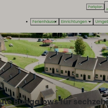
Parkplan
i
Ferienhäuser
Einrichtungen
Umge
aute Bungalows für sechzeh