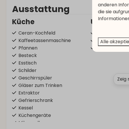
anderen Infor
Ausstattung
die sie aufgr
Informationen
Küche
Unterhalt
Ceran-Kochfeld
Smart-TV
Kaffeetassenmaschine
Tonanlage
Alle akzepti
Pfannen
Wi-Fi
Besteck
Esstisch
Schilder
Geschirrspüler
Zeig 
Gläser zum Trinken
Extraktor
Gefrierschrank
Kessel
Küchengeräte
Mikrowelle