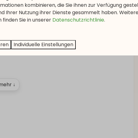
mationen kombinieren, die Sie ihnen zur Verfügung geste
und Ihrer Nutzung ihrer Dienste gesammelt haben. Weiter
 finden Sie in unserer
Datenschutzrichtlinie
.
ung
Waschen und
Trocknen
Hoover
eren
Individuelle Einstellungen
mehr ↓