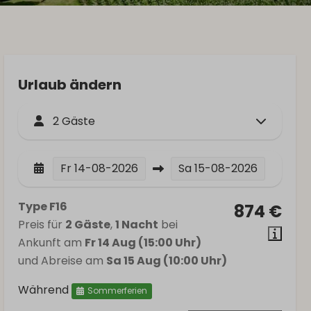
Urlaub ändern
2 Gäste
Fr
14-08-2026
Sa
15-08-2026
Type F16
874 €
Preis für
2 Gäste
,
1 Nacht
bei
Ankunft am
Fr 14 Aug (15:00 Uhr)
und Abreise am
Sa 15 Aug (10:00 Uhr)
Während
Sommerferien