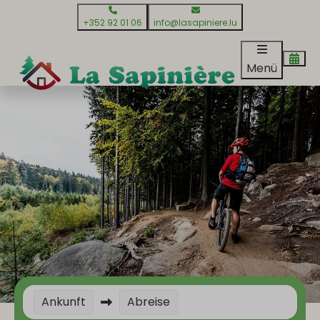
+352 92 01 06
info@lasapiniere.lu
Menü
Ankunft
Abreise