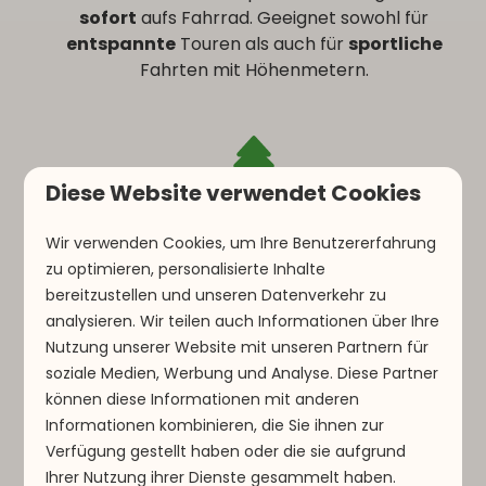
sofort
aufs Fahrrad. Geeignet sowohl für
entspannte
Touren als auch für
sportliche
Fahrten mit Höhenmetern.
Diese Website verwendet Cookies
In der Nähe von Vianden und Clervaux
Wir verwenden Cookies, um Ihre Benutzererfahrung
La Sapinière liegt in kurzer Entfernung zu
zu optimieren, personalisierte Inhalte
Vianden
und
Clervaux
, zwei beliebten Zielen
bereitzustellen und unseren Datenverkehr zu
für Radfahrer. Vianden, Start- und Zielort der
analysieren. Wir teilen auch Informationen über Ihre
Jean Nelissen Classic
, befindet sich rund 15
Nutzung unserer Website mit unseren Partnern für
km entfernt. So sind Sie schnell beim Event
soziale Medien, Werbung und Analyse. Diese Partner
und genießen dennoch Ruhe und Natur.
können diese Informationen mit anderen
Informationen kombinieren, die Sie ihnen zur
Verfügung gestellt haben oder die sie aufgrund
Ihrer Nutzung ihrer Dienste gesammelt haben.