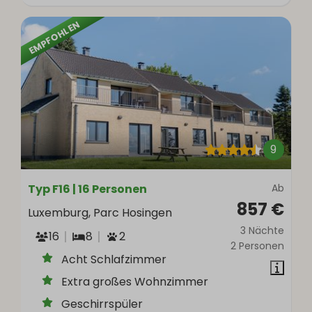
EMPFOHLEN
9
Typ F16 | 16 Personen
Ab
857 €
Luxemburg, Parc Hosingen
3 Nächte
16
8
2
2 Personen
Acht Schlafzimmer
Extra großes Wohnzimmer
Geschirrspüler