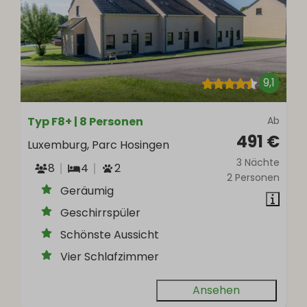
9,1
Typ F8+ | 8 Personen
Ab
491 €
Luxemburg, Parc Hosingen
3 Nächte
8
4
2
2 Personen
Geräumig
Geschirrspüler
Schönste Aussicht
Vier Schlafzimmer
Ansehen