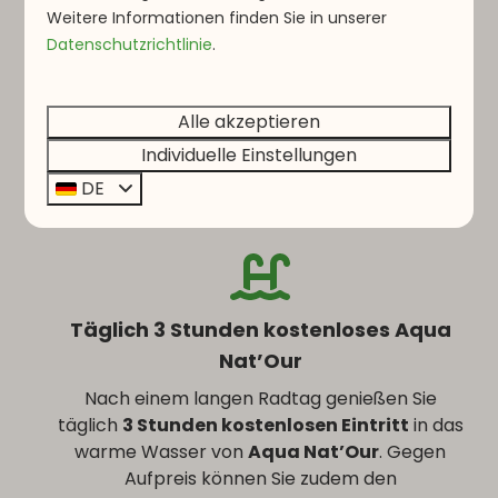
Weitere Informationen finden Sie in unserer
Fahrrad-Service-Station
Datenschutzrichtlinie
.
Nach der Tour können Sie Ihr Fahrrad bequem
abspülen, die Reifen aufpumpen oder kleinere
Alle akzeptieren
Wartungsarbeiten durchführen. Auf unserem
Individuelle Einstellungen
Park steht Ihnen eine eigene Fahrrad-Service-
Station zur Verfügung –
völlig kostenlos!
DE
Täglich 3 Stunden kostenloses Aqua
Nat’Our
Nach einem langen Radtag genießen Sie
täglich
3 Stunden kostenlosen Eintritt
in das
warme Wasser von
Aqua Nat’Our
. Gegen
Aufpreis können Sie zudem den