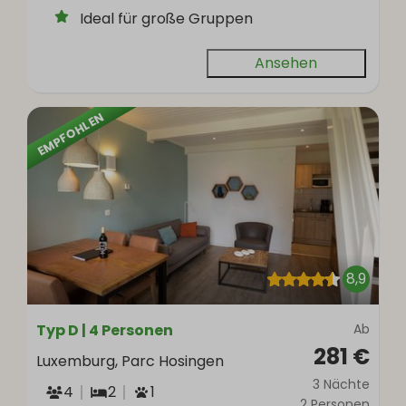
Ideal für große Gruppen
Ansehen
EMPFOHLEN
8,9
Typ D | 4 Personen
Ab
281 €
Luxemburg, Parc Hosingen
3 Nächte
4
2
1
2 Personen