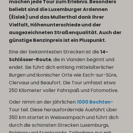
machen jede Tour zum Erlebnis. Besonders
beliebt sind die Luxemburger Ardennen
(Éislek) und das Mullerthal dank ihrer
Vielfalt, Höhenunterschiede und der
ausgezeichneten Straßenqualität. Auch der
günstige Benzinpreis ist ein Pluspunkt.
Eine der bekanntesten Strecken ist die
14-
Schlösser-Route
, die in Vianden beginnt und
endet. Sie führt dich entlang mittelalterlicher
Burgen und ikonischer Orte wie Esch-sur-Sûre,
Clervaux und Beaufort. Die Tour umfasst etwa
250 Kilometer voller Fahrspaß und Fotomotive.
Oder nimm an der jährlichen
1000 Bochten
-
Tour teil. Diese herausfordernde Ausfahrt über
350 km startet in Weiswampach und führt dich
durch die schönsten Strecken Luxemburgs,
Belgiens und Frankreichs. Teilnahme nur mit