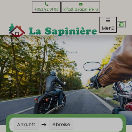
+352 92 01 06
info@lasapiniere.lu
Menü
Ankunft
Abreise