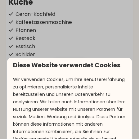
Küche
Ceran-Kochfeld
Kaffeetassenmaschine
Pfannen
Besteck
Esstisch
Schilder
Geschirrspüler
Zeig mehr ↓
Diese Website verwendet Cookies
Gläser zum Trinken
Extraktor
Wir verwenden Cookies, um Ihre Benutzererfahrung
Gefrierschrank
zu optimieren, personalisierte Inhalte
bereitzustellen und unseren Datenverkehr zu
Kessel
analysieren. Wir teilen auch Informationen über Ihre
Küchengeräte
Nutzung unserer Website mit unseren Partnern für
Mikrowelle
soziale Medien, Werbung und Analyse. Diese Partner
Backofen
Virtuelle Tour
können diese Informationen mit anderen
Kühlschrank
Informationen kombinieren, die Sie ihnen zur
Toaster
Verfügung gestellt haben oder die sie aufgrund