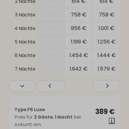
—
614 €
614 €
2 Nächte
Dusche
Toilette
—
758 €
758 €
3 Nächte
Spülbecken: 2
—
956 €
1.001 €
4 Nächte
Sicherheit
—
1.199 €
1.256 €
5 Nächte
Rauchmelder
—
1.454 €
1.444 €
6 Nächte
Heizung und Kühlung
—
1.642 €
1.579 €
7 Nächte
Zentralheizung
Holzofen
Wellness
Infrarotsauna
Type F6 Luxe
389 €
Bubbelbad
Preis für
2 Gäste
,
1 Nacht
bei
Ankunft am