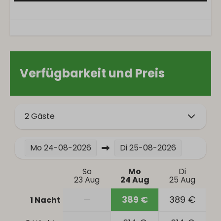
Schlafzimmer
Bettzeug
Garderobe
Einzelbett: 6
Verfügbarkeit und Preis
Außenbereich
Balkon
2 Gäste
Garten
Gartenmöbel
Terrasse
Mo
24-08-2026
Di
25-08-2026
Parken: 2
So
Mo
Di
23 Aug
24 Aug
25 Aug
Badezimmer
—
389 €
389 €
1 Nacht
Badewanne
Haartrockner