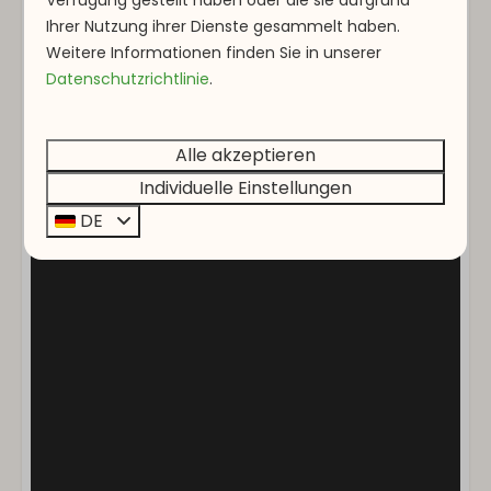
Filterkaffeemaschine
Ihrer Nutzung ihrer Dienste gesammelt haben.
Weitere Informationen finden Sie in unserer
Standort
Datenschutzrichtlinie
.
Mit Blick auf die Berge
Ruhige Lage
Alle akzeptieren
Abendsonne
Individuelle Einstellungen
Vertiefung: 1
DE
Unterhaltung
Smart-TV
Tonanlage
Wi-Fi
Waschen und Trocknen
Hoover