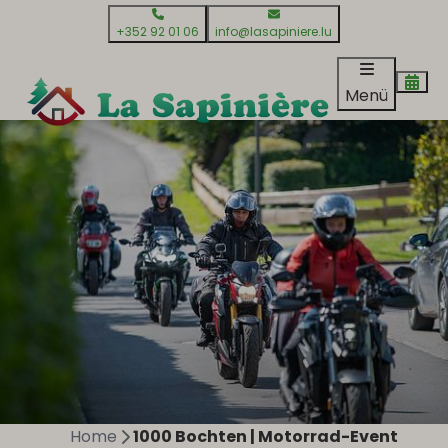
+352 92 01 06
info@lasapiniere.lu
Menü
Home
1000 Bochten | Motorrad-Event