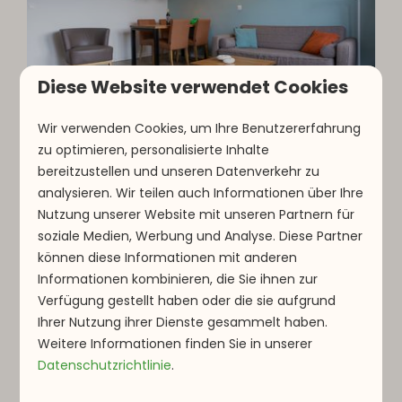
Diese Website verwendet Cookies
9,1
Wir verwenden Cookies, um Ihre Benutzererfahrung
zu optimieren, personalisierte Inhalte
Typ C | 3 Personen
Ab
bereitzustellen und unseren Datenverkehr zu
257 €
analysieren. Wir teilen auch Informationen über Ihre
Luxemburg, Parc Hosingen
Nutzung unserer Website mit unseren Partnern für
3 Nächte
3
1
1
soziale Medien, Werbung und Analyse. Diese Partner
2 Personen
Schlafzimmer an der
können diese Informationen mit anderen
Vorderseite
Informationen kombinieren, die Sie ihnen zur
Verfügung gestellt haben oder die sie aufgrund
Sonnige Terrasse
Ihrer Nutzung ihrer Dienste gesammelt haben.
Flachbildfernseher
Weitere Informationen finden Sie in unserer
Datenschutzrichtlinie
.
Ansehen