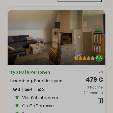
8,8
Typ F8 | 8 Personen
Ab
479 €
Luxemburg, Parc Hosingen
3 Nächte
8
4
2
2 Personen
Vier Schlafzimmer
Große Terrasse