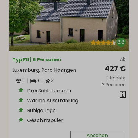
8,8
Typ F6 | 6 Personen
Ab
427 €
Luxemburg, Parc Hosingen
3 Nächte
6
3
2
2 Personen
Drei Schlafzimmer
Warme Ausstrahlung
Ruhige Lage
Geschirrspüler
Ansehen