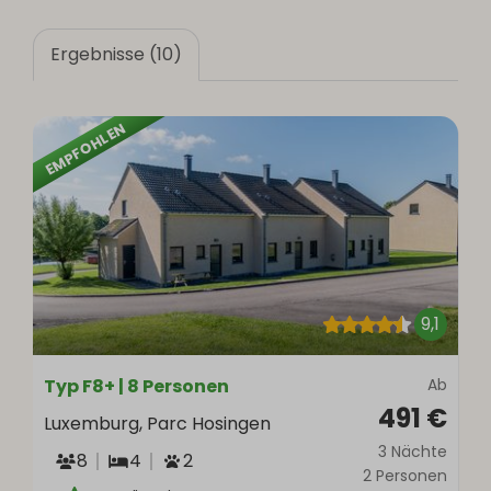
Ergebnisse (10)
EMPFOHLEN
9,1
Typ F8+ | 8 Personen
Ab
491 €
Luxemburg, Parc Hosingen
3 Nächte
8
4
2
2 Personen