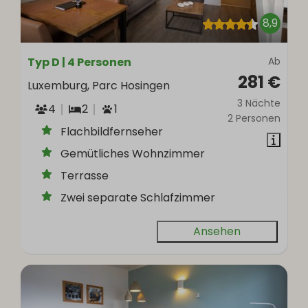
8,9
Typ D | 4 Personen
Ab
281 €
Luxemburg, Parc Hosingen
3 Nächte
4
2
1
2 Personen
Flachbildfernseher
Gemütliches Wohnzimmer
Terrasse
Zwei separate Schlafzimmer
Ansehen