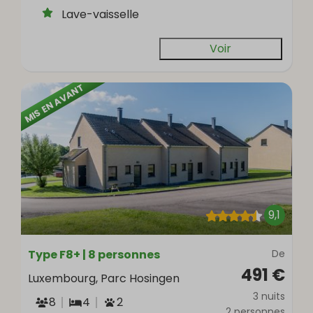
Lave-vaisselle
Voir
MIS EN AVANT
9,1
Type F8+ | 8 personnes
De
491 €
Luxembourg, Parc Hosingen
3 nuits
8
4
2
2 personnes