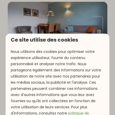
Ce site utilise des cookies
9,1
Nous utilisons des cookies pour optimiser votre
expérience utilisateur, fournir du contenu
personnalisé et analyser notre trafic. Nous
Type C | 3 personnes
De
partageons également des informations sur votre
257 €
Luxembourg, Parc Hosingen
utilisation de notre site avec nos partenaires pour
3 nuits
3
1
1
les médias sociaux, la publicité et l'analyse. Ces
2 personnes
partenaires peuvent combiner ces informations
Chambre à l’avant
avec d'autres informations que vous leur avez
Terrasse ensoleillée
fournies ou qu'ils ont collectées en fonction de
votre utilisation de leurs services. Pour plus
Télévision à écran plat
d'informations, consultez notre
politique de