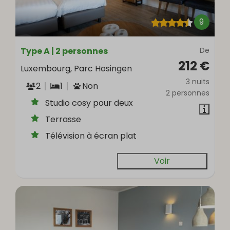
9
Type A | 2 personnes
De
212 €
Luxembourg, Parc Hosingen
3 nuits
2
1
Non
2 personnes
Studio cosy pour deux
Terrasse
Télévision à écran plat
Voir