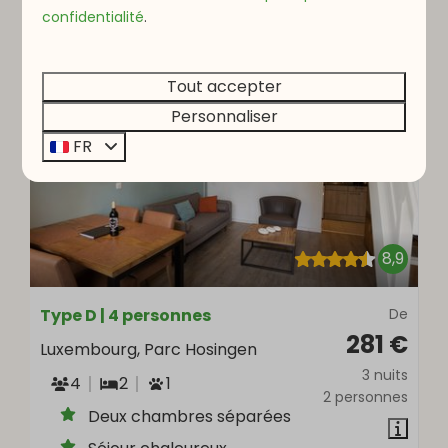
confidentialité
.
Voir
MIS EN AVANT
Tout accepter
Personnaliser
FR
8,9
Type D | 4 personnes
De
281 €
Luxembourg, Parc Hosingen
3 nuits
4
2
1
2 personnes
Deux chambres séparées