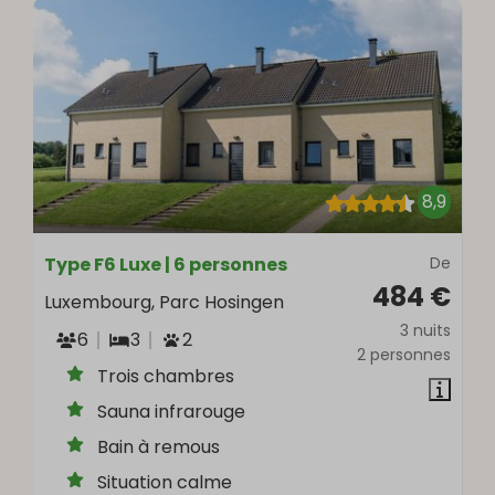
8,9
Type F6 Luxe | 6 personnes
De
484 €
Luxembourg, Parc Hosingen
3 nuits
6
3
2
2 personnes
Trois chambres
Sauna infrarouge
Bain à remous
Situation calme