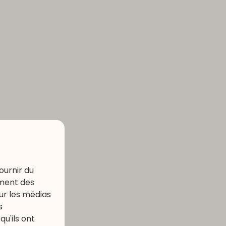
ournir du
ement des
our les médias
s
u'ils ont