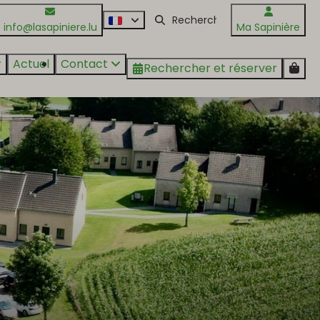
info@lasapiniere.lu
Ma Sapinière
Actuel
Contact
Rechercher et réserver