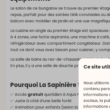
Le salon de ce bungalow se trouve au premier étage
repas, parfait pour des soirées télé conviviales ou
balcon avec mobilier de jardin et une vue magnifiq
La cuisine en angle au premier étage est spacieuse
à 4 zones, une hotte aspirante, une machine à café, 
réfrigérateur avec compartiment congélateur. Dans l
tout ce dont vous avez besoin pour cuisiner, y compr
La salle de bains au rez-de-chaussée est équipée d
En plus, il y a une salle de douche pratique et des to
Ce site uti
Nous utilisons
Pourquoi La Sapinière ?
contenu perso
✅ Accès
gratuit
quotidien à Aqua Nat’Our (3 heure
informations 
sociaux, la p
✅ Juste à côté d’une belle forêt
informations 
✅ Animation pour enfants (selon la saison)