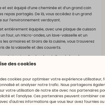
 et est équipé d’une cheminée et d’un grand coin
 des repas partagés. De là, vous accédez à un grand
ue sur l’environnement verdoyant.
 et entièrement équipée, avec une plaque de cuisson
un four, un micro-ondes, un lave-vaisselle et un
es armoires et tiroirs de la cuisine, vous trouverez
is de la vaisselle et des couverts.
’une baignoire, d’un lavabo et d’un sèche-cheveux.
ilettes séparées.
lise des cookies
 des cookies pour optimiser votre expérience utilisateur, f
nnalisé et analyser notre trafic. Nous partageons égal
s/jour)
sur votre utilisation de notre site avec nos partenaires p
ublicité et l'analyse. Ces partenaires peuvent combiner ce
avec d'autres informations que vous leur avez fournies ou q