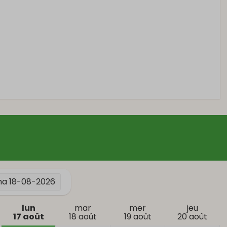
 coucher
En extérieur
Balcon
Jardin
ma
18-08-2026
Meubles de jardin
Terrasse
lun
mar
mer
jeu
17 août
18 août
19 août
20 août
Parking: 2