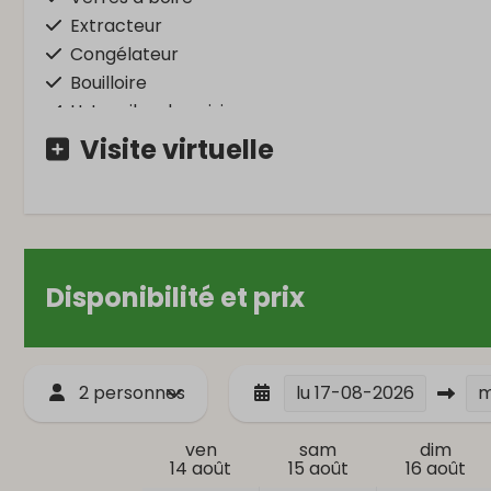
Extracteur
Congélateur
Bouilloire
Ustensiles de cuisine
Micro-ondes
Visite virtuelle
Four
Réfrigérateur
Grille-pain
Cafetière à filtre
Disponibilité et prix
Lavage et séchage
Chambre à
Hoover
Literie
Penderie
2 personnes
lu
17-08-2026
Lit simple: 6
ven
sam
dim
14 août
15 août
16 août