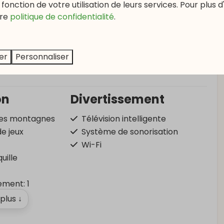
fonction de votre utilisation de leurs services. Pour plus d
re
politique de confidentialité
.
er
Personnaliser
on
Divertissement
les montagnes
Télévision intelligente
de jeux
Système de sonorisation
Wi-Fi
uille
ment: 1
 plus ↓