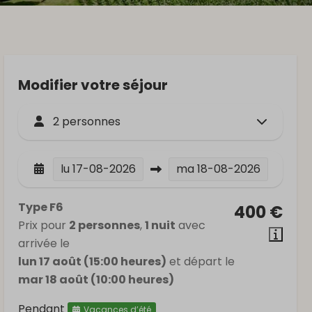
Modifier votre séjour
2 personnes
lu
17-08-2026
ma
18-08-2026
Type F6
400 €
Prix pour
2 personnes
,
1 nuit
avec
arrivée le
lun 17 août (15:00 heures)
et départ le
mar 18 août (10:00 heures)
Pendant
Vacances d’été