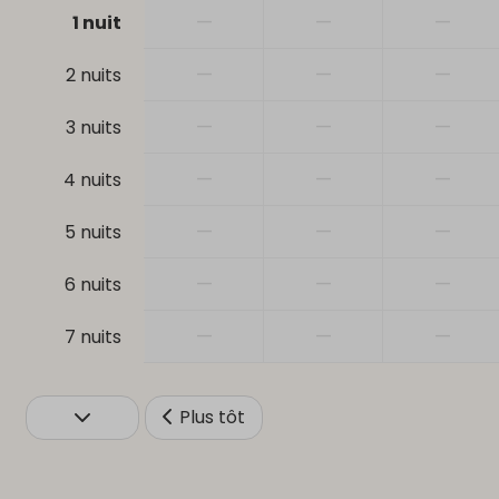
—
—
—
1 nuit
Salle de bains
Sécurité
—
—
—
2 nuits
Baignoire
Détecteur de
Sèche-cheveux
—
—
—
3 nuits
Douche
Toilettes
—
—
—
4 nuits
Evier: 1
—
—
—
5 nuits
—
—
—
6 nuits
—
—
—
7 nuits
Plus tôt