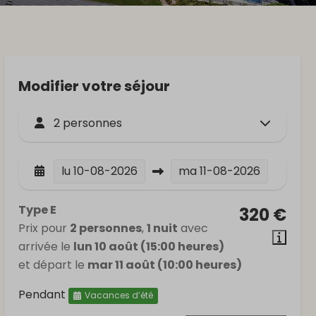
Modifier votre séjour
2 personnes
lu
10-08-2026
ma
11-08-2026
Type E
320 €
Prix pour
2 personnes
,
1 nuit
avec
arrivée le
lun 10 août (15:00 heures)
et départ le
mar 11 août (10:00 heures)
Pendant
Vacances d’été