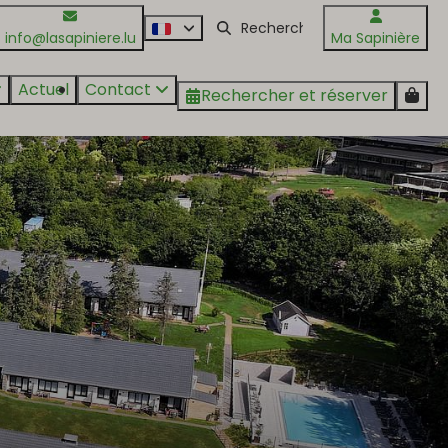
info@lasapiniere.lu
Ma Sapinière
Actuel
Contact
Rechercher et réserver