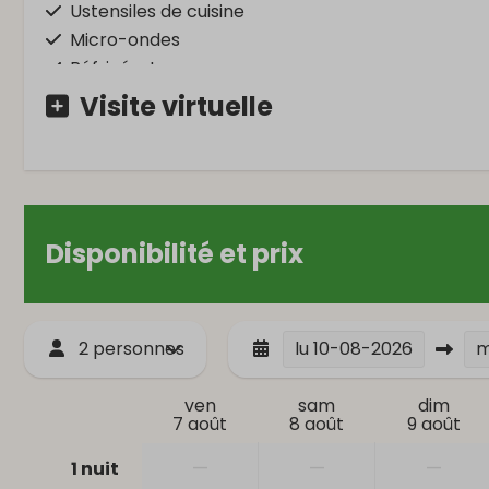
Ustensiles de cuisine
Micro-ondes
Réfrigérateur
Visite virtuelle
Lavage et séchage
Chambre à
Hoover
Literie
Penderie
Lit simple: 6
Disponibilité et prix
Salle de bains
Sécurité
Baignoire
Détecteur de
2 personnes
lu
10-08-2026
Sèche-cheveux
Douche
ven
sam
dim
Toilettes
7 août
8 août
9 août
Evier: 2
—
—
—
1 nuit