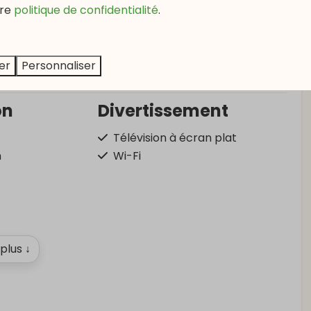
re
politique de confidentialité
.
er
Personnaliser
on
Divertissement
Télévision à écran plat
n
Wi-Fi
 plus ↓