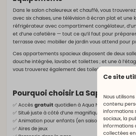
Dans le salon chaleureux et chauffé, vous trouvere
avec six chaises, une télévision à écran plat et une
réfrigérateur avec compartiment congélateur, d’un
et d’une cafetière — tout ce qu’il faut pour prépar
terrasse avec mobilier de jardin vous attend pour pro
Ces appartements spacieux disposent de deux salle
douche intégrée, lavabo et toilettes ; et une à l’ét
vous trouverez également des toilettes séparées.
Ce site uti
Pourquoi choisir La Sapinière ?
Nous utilisons
contenu perso
✅ Accès
gratuit
quotidien à Aqua Nat’Our (3 heure
informations 
✅ Situé juste à côté d’une magnifique forêt
sociaux, la p
✅ Animation pour enfants (en saison)
informations 
✅ Aires de jeux
collectées en 