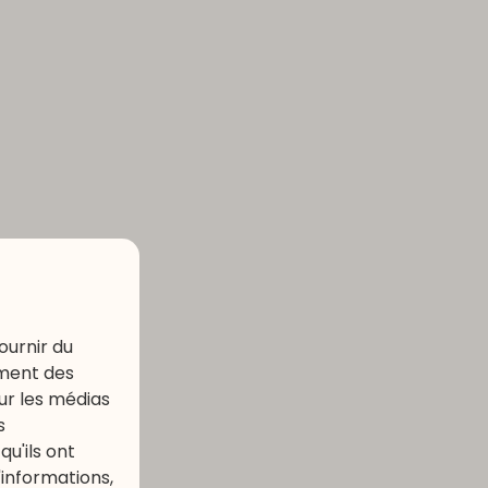
ournir du
ement des
our les médias
s
u'ils ont
'informations,