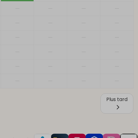
—
—
—
—
—
—
—
—
—
—
—
—
—
—
—
—
—
—
—
—
—
—
—
—
Plus tard