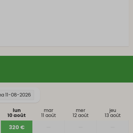
 coucher
En extérieur
Meubles de jardin
Terrasse
Parking: 2
Chauffage et
refroidissement
 fumée
ma
11-08-2026
Chauffage central
lun
mar
mer
jeu
10 août
11 août
12 août
13 août
320 €
—
—
—