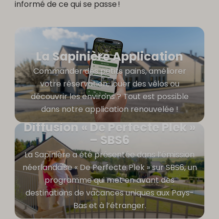
informé de ce qui se passe !
La Sapinière Application
Commander des petits pains, améliorer
votre réservation, louer des vélos ou
découvrir les environs ? Tout est possible
dans notre application renouvelée !
Diffusion « De Perfecte Plek »
– SBS6
La Sapinière a été présentée dans l’émission
néerlandaise « De Perfecte Plek » sur SBS6, un
programme qui met en avant des
destinations de vacances uniques aux Pays-
Bas et à l’étranger.