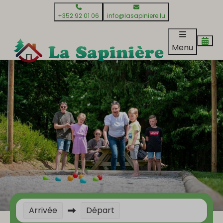
+352 92 01 06
info@lasapiniere.lu
Menu
Arrivée
Départ