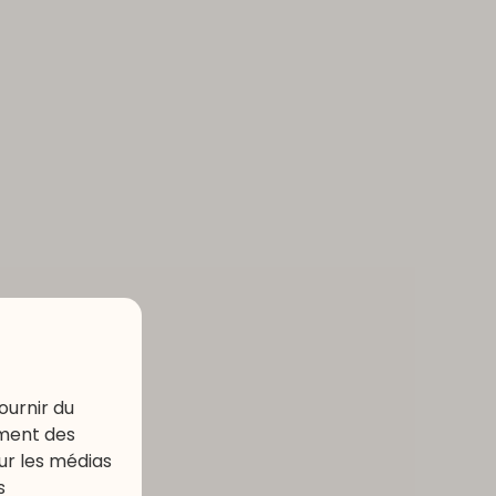
ournir du
ement des
our les médias
s