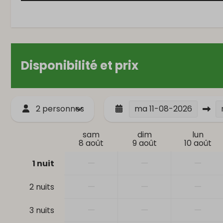
Disponibilité et prix
2 personnes
ma
11-08-2026
sam
dim
lun
8 août
9 août
10 août
—
—
—
1 nuit
—
—
—
2 nuits
—
—
—
3 nuits