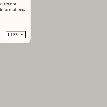
u'ils ont
'informations,
FR