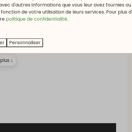
on
Divertissement
avec d'autres informations que vous leur avez fournies ou q
fonction de votre utilisation de leurs services. Pour plus d
Télévision à écran plat
re
politique de confidentialité
.
forêt
Wi-Fi
n
er
Personnaliser
 plus ↓
 séchage
Chambre à coucher