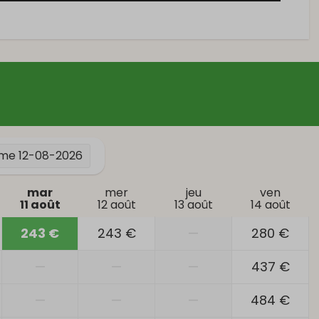
me
12-08-2026
mar
mer
jeu
ven
11 août
12 août
13 août
14 août
243 €
243 €
—
280 €
—
—
—
437 €
—
—
—
484 €