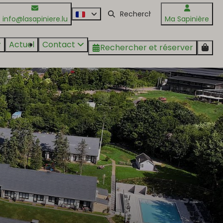
info@lasapiniere.lu
Ma Sapinière
Actuel
Contact
Rechercher et réserver