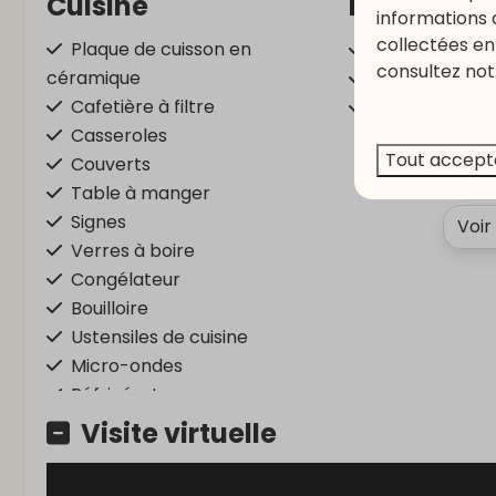
Cuisine
Localisati
informations 
collectées en 
Plaque de cuisson en
Site d'angle
consultez not
céramique
A l'orée de la 
Cafetière à filtre
Soleil du mati
Casseroles
Tout accept
Couverts
Table à manger
Signes
Voir
Verres à boire
Congélateur
Bouilloire
Ustensiles de cuisine
Micro-ondes
Réfrigérateur
Visite virtuelle
Accédé
Lavage et