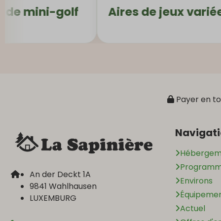
-golf
Aires de jeux variées
L
Payer en to
Navigat
Hébergem
Programme
An der Deckt 1A
Environs
9841 Wahlhausen
Équipeme
LUXEMBURG
Actuel