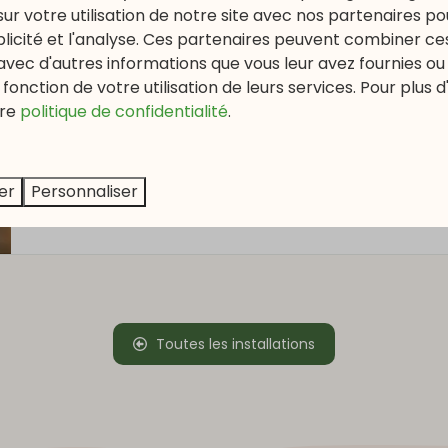
sur votre utilisation de notre site avec nos partenaires p
Fitness
ublicité et l'analyse. Ces partenaires peuvent combiner ce
avec d'autres informations que vous leur avez fournies ou q
Vous souhaitez garder la forme pendant vos vacances 
fonction de votre utilisation de leurs services. Pour plus d
vacances, dispose d’un espace fitness de 350 m² équi
re
politique de confidentialité
.
pouvez ainsi continuer à atteindre vos objectifs, mêm
sportif professionnel.
Pour 22,50 € par personne, vous pouvez utiliser la
salle
er
Personnaliser
entraîner régulièrement ? Optez pour une carte 10 ent
Toutes les installations