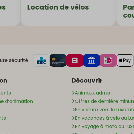
ocation de vélos
Paradis aq
couvert
ute sécurité
ion
Découvrir
ents
Animaux admis
 d’animation
Offres de dernière minut
En voiture vers le Luxem
nts
En vacances à vélo au L
En voyage à moto au Lu