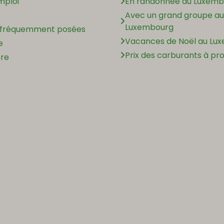
mploi
En randonnée au Luxemb
Avec un grand groupe au
Luxembourg
 fréquemment posées
Vacances de Noël au Lu
e
Prix des carburants à pr
ère