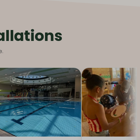
allations
e.