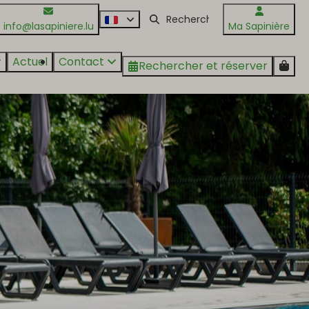
info@lasapiniere.lu
Ma Sapinière
Actuel
Contact
Rechercher et réserver