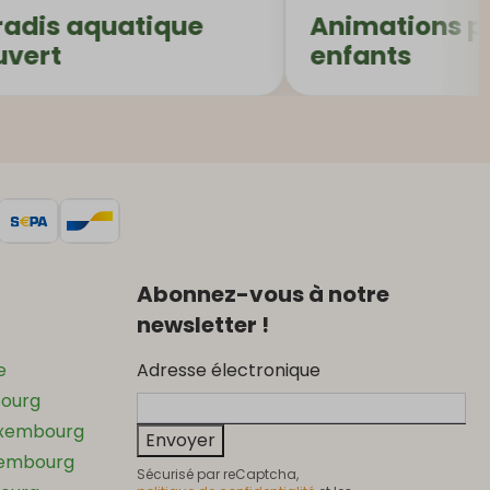
uatique
Animations pour
enfants
Abonnez-vous à notre
newsletter !
e
Adresse électronique
bourg
uxembourg
Envoyer
xembourg
Sécurisé par reCaptcha,