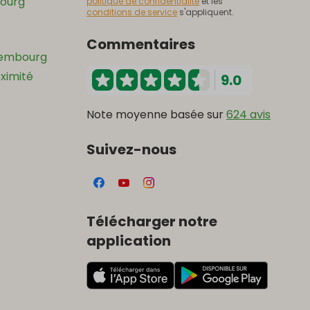
ourg
politique de confidentialité
et les
conditions de service
s'appliquent.
Commentaires
xembourg
oximité
9.0
Note moyenne basée sur
624 avis
Suivez-nous
Télécharger notre
application