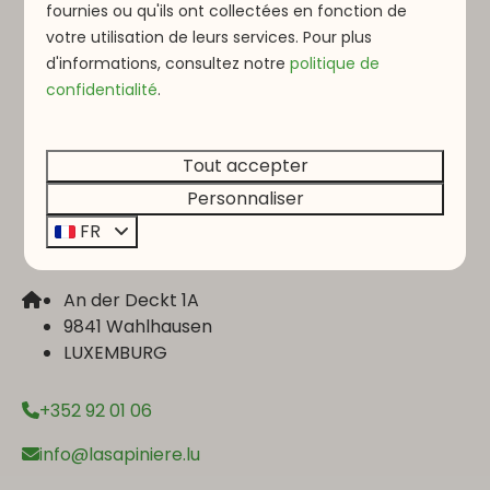
fournies ou qu'ils ont collectées en fonction de
fullsc
votre utilisation de leurs services. Pour plus
d'informations, consultez notre
politique de
Payer en toute sécurité
confidentialité
.
Tout accepter
Personnaliser
FR
An der Deckt 1A
9841 Wahlhausen
LUXEMBURG
+352 92 01 06
info@lasapiniere.lu