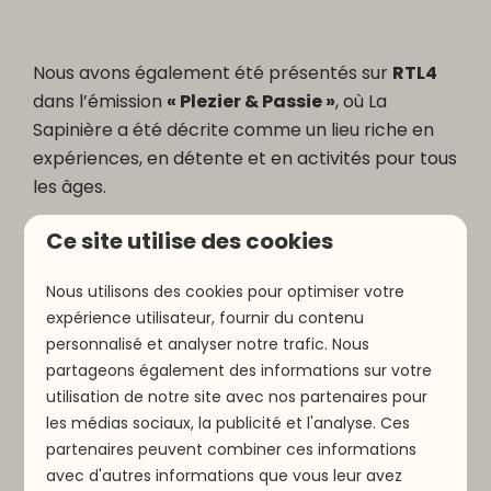
Nous avons également été présentés sur
RTL4
dans l’émission
« Plezier & Passie »
, où La
Sapinière a été décrite comme un lieu riche en
expériences, en détente et en activités pour tous
les âges.
Ce site utilise des cookies
Nous utilisons des cookies pour optimiser votre
expérience utilisateur, fournir du contenu
personnalisé et analyser notre trafic. Nous
partageons également des informations sur votre
Play
utilisation de notre site avec nos partenaires pour
les médias sociaux, la publicité et l'analyse. Ces
partenaires peuvent combiner ces informations
02:00
avec d'autres informations que vous leur avez
Play
Mute
Settings
PIP
Enter