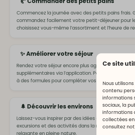
🥐 Commander des petits pains
Commencez la journée avec des petits pains frais. G
commandez facilement votre petit-déjeuner pour l
choisissez vous-même l’assortiment et l’heure de ret
✨ Améliorer votre séjour
Ce site uti
Rendez votre séjour encore plus agréable en réserv
supplémentaires via l’application. Pensez à des se
à des formules pour compléter vos vacances.
Nous utilisons
contenu perso
informations 
sociaux, la p
🌲 Découvrir les environs
informations 
Laissez-vous inspirer par des idées de randonnées, d
collectées en 
excursions et des activités dans la région. Idéal pou
consultez not
relaxante en pleine nature.