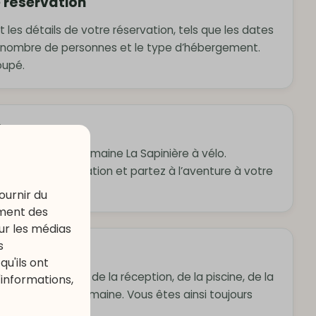
e réservation
les détails de votre réservation, tels que les dates
le nombre de personnes et le type d’hébergement.
oupé.
s
s environs du Domaine La Sapinière à vélo.
élos via l’application et partez à l’aventure à votre
ournir du
ement des
our les médias
s
allations
u'ils ont
uverture actuels de la réception, de la piscine, de la
'informations,
nstallations du domaine. Vous êtes ainsi toujours