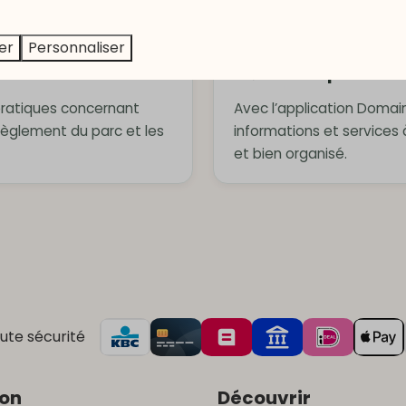
er
Personnaliser
❤️ Tout à portée 
pratiques concernant
Avec l’application Domain
e règlement du parc et les
informations et services
et bien organisé.
ute sécurité
ion
Découvrir