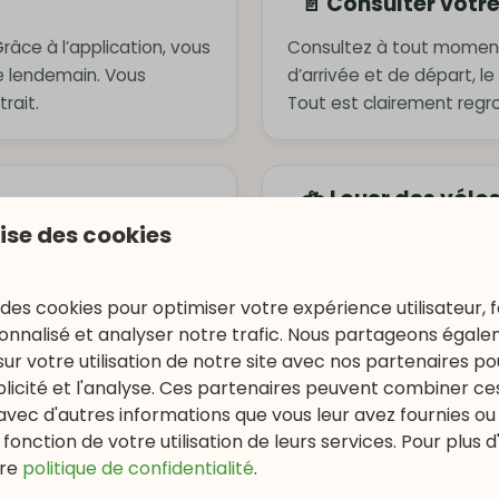
📄 Consulter votr
râce à l’application, vous
Consultez à tout moment 
e lendemain. Vous
d’arrivée et de départ, 
rait.
Tout est clairement regr
🚲 Louer des vélo
lise des cookies
ant des options
Découvrez les magnifique
rvices complémentaires ou
Réservez facilement vos v
rythme.
 des cookies pour optimiser votre expérience utilisateur, f
nnalisé et analyser notre trafic. Nous partageons égal
sur votre utilisation de notre site avec nos partenaires p
ublicité et l'analyse. Ces partenaires peuvent combiner ce
⏰ Horaires & inst
avec d'autres informations que vous leur avez fournies ou q
es sites touristiques, des
Consultez les horaires d’o
fonction de votre utilisation de leurs services. Pour plus d
r une journée active ou
brasserie et des autres i
re
politique de confidentialité
.
bien informé.