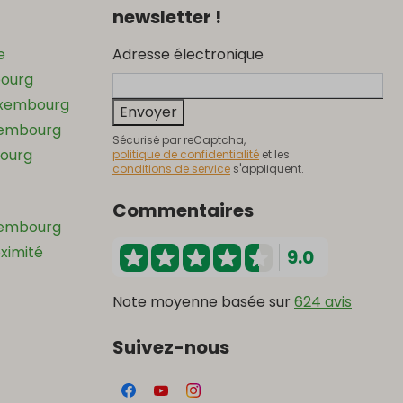
newsletter !
e
Adresse électronique
bourg
uxembourg
Envoyer
xembourg
Sécurisé par reCaptcha,
ourg
politique de confidentialité
et les
conditions de service
s'appliquent.
Commentaires
xembourg
oximité
9.0
Note moyenne basée sur
624 avis
Suivez-nous