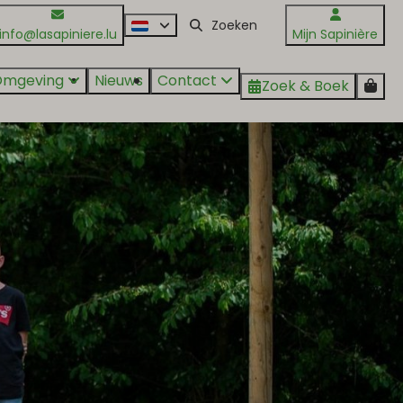
info@lasapiniere.lu
Mijn Sapinière
Omgeving
Nieuws
Contact
Zoek & Boek