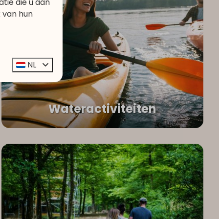
ie die u aan
k van hun
NL
Wateractiviteiten