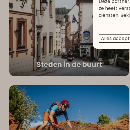
Deze partner
ze heeft vers
diensten. Bek
Alles accep
Steden in de buurt