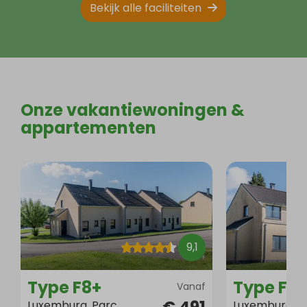
Bekijk alle faciliteiten
Onze vakantiewoningen &
appartementen
9,1
Type F8+
Type F16
Vanaf
Luxemburg, Parc
Luxemburg, P