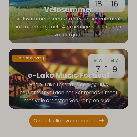
-
18
16
Vëlosummer
Vëlosummer is een zomers fietsevenement
in Luxemburg met 14 prachtige routes langs
verborgen
…
In de omgeving
AUG
AUG
-
7
9
e-Lake Music Festival
Het e-Lake festival is een jaarlijks
muziekfestival aan het Echternach meer
met vele artiesten voor jong en oud!
…
Ontdek alle evenementen