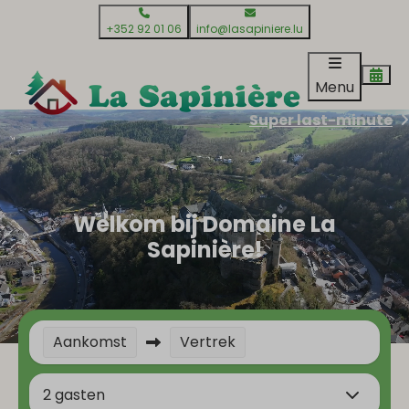
+352 92 01 06
info@lasapiniere.lu
Menu
Super last-minute
Welkom bij Domaine La
Sapinière!
Aankomst
Vertrek
2 gasten