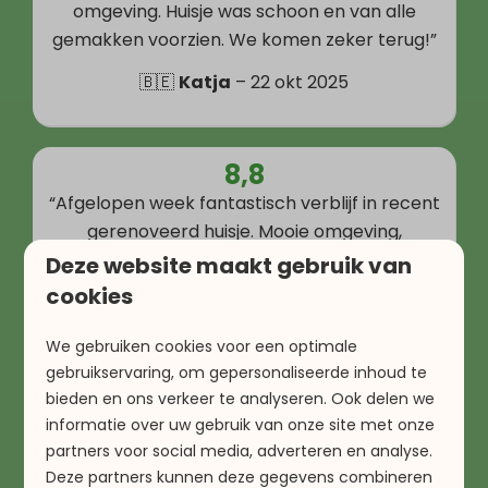
omgeving. Huisje was schoon en van alle
gemakken voorzien. We komen zeker terug!”
🇧🇪
Katja
– 22 okt 2025
8,8
“Afgelopen week fantastisch verblijf in recent
gerenoveerd huisje. Mooie omgeving,
zwembad dichtbij, fijne keuken en vriendelijk
Deze website maakt gebruik van
personeel.”
cookies
🇳🇱
Esaias
– 10 jun 2025
We gebruiken cookies voor een optimale
gebruikservaring, om gepersonaliseerde inhoud te
bieden en ons verkeer te analyseren. Ook delen we
Bekijk alle beoordelingen
informatie over uw gebruik van onze site met onze
partners voor social media, adverteren en analyse.
Deze partners kunnen deze gegevens combineren