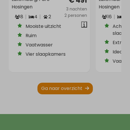
€ 491
Hosingen
Hosingen
3 nachten
2 personen
8
4
2
16
8
Mooiste uitzicht
Acht
slaapk
Ruim
Extra 
Vaatwasser
Ideaal 
Vier slaapkamers
Vaatwa
Ga naar overzicht