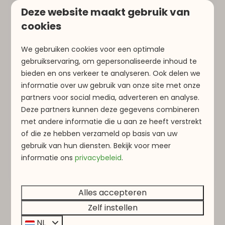
Deze website maakt gebruik van
Oppervlakte
cookies
Ongeveer 380 hectare
We gebruiken cookies voor een optimale
gebruikservaring, om gepersonaliseerde inhoud te
Watersport
bieden en ons verkeer te analyseren. Ook delen we
Zwemmen, kanoën, kajakken, suppen,
informatie over uw gebruik van onze site met onze
duiken, windsurfen en zeilen
partners voor social media, adverteren en analyse.
Deze partners kunnen deze gegevens combineren
met andere informatie die u aan ze heeft verstrekt
Goed om te weten
of die ze hebben verzameld op basis van uw
Motorboten zijn niet toegestaan en
gebruik van hun diensten. Bekijk voor meer
informatie
ons
privacybeleid
.
zwemzones kunnen tijdelijk beperkt zijn
Alles accepteren
Zelf instellen
Veelgestelde vragen
NL