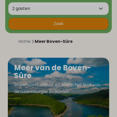
2 gasten
Zoek
Home
Meer Boven-Sûre
Meer van de Boven-
Sûre
Watersport, natuur en rust in het hart van
de Luxemburgse Ardennen