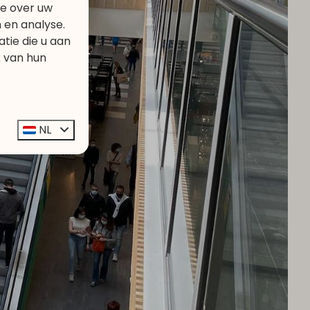
ie over uw
 en analyse.
ie die u aan
k van hun
NL