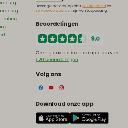
xemburg
Beveiligd door reCaptcha,
privacybeleid
en
uxemburg
servicevoorwaarden
zijn van toepassing.
uxemburg
Beoordelingen
urg
urt
9.0
Onze gemiddelde score op basis van
620 beoordelingen
Volg ons
Download onze app