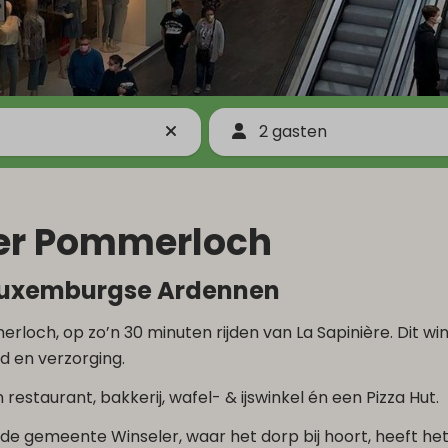
2 gasten
er Pommerloch
e Luxemburgse Ardennen
erloch, op zo’n 30 minuten rijden van La Sapinière. Dit w
d en verzorging.
estaurant, bakkerij, wafel- & ijswinkel én een Pizza Hut.
 de gemeente Winseler, waar het dorp bij hoort, heeft h