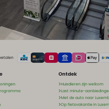
betalen
e
Ontdek
oningen
Huisdieren zijn welkom
programma
Last minute-aanbieding
Met de auto naar Luxem
n
Op fietsvakantie in Luxe