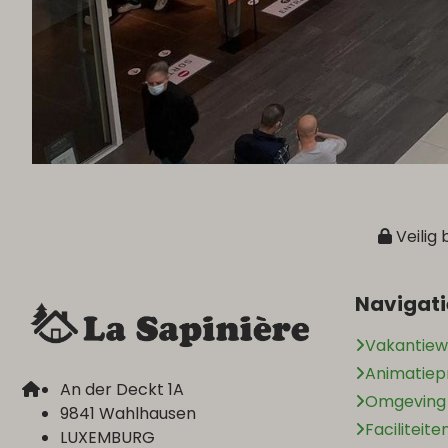
Veilig 
Navigati
Vakantiew
Animatie
An der Deckt 1A
Omgeving
9841 Wahlhausen
Faciliteite
LUXEMBURG