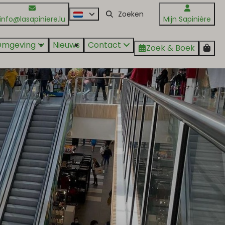
info@lasapiniere.lu
Mijn Sapinière
Omgeving
Nieuws
Contact
Zoek & Boek