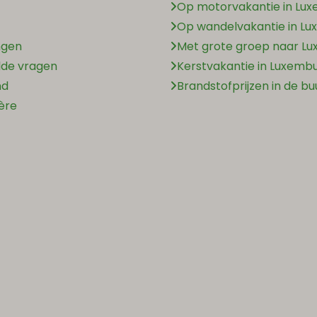
Op motorvakantie in Lu
Op wandelvakantie in L
ngen
Met grote groep naar L
lde vragen
Kerstvakantie in Luxemb
nd
Brandstofprijzen in de bu
ière