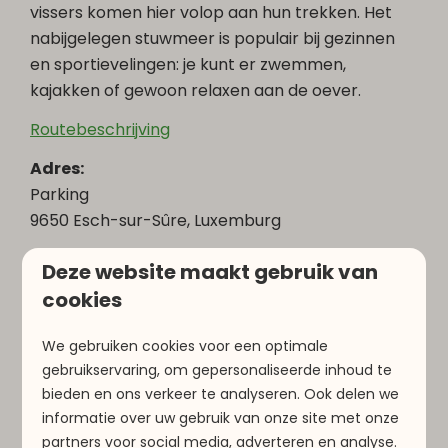
vissers komen hier volop aan hun trekken. Het
nabijgelegen stuwmeer is populair bij gezinnen
en sportievelingen: je kunt er zwemmen,
kajakken of gewoon relaxen aan de oever.
Routebeschrijving
Adres:
Parking
9650 Esch-sur-Sûre, Luxemburg
Afstand tot La Sapinière: 29 minuten
Deze website maakt gebruik van
cookies
We gebruiken cookies voor een optimale
gebruikservaring, om gepersonaliseerde inhoud te
bieden en ons verkeer te analyseren. Ook delen we
informatie over uw gebruik van onze site met onze
partners voor social media, adverteren en analyse.