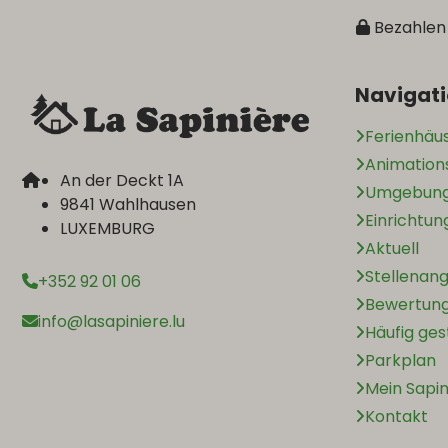
Bezahlen 
Navigat
Ferienhäu
Animatio
An der Deckt 1A
Umgebun
9841 Wahlhausen
Einrichtu
LUXEMBURG
Aktuell
Stellenan
+352 92 01 06
Bewertun
info@lasapiniere.lu
Häufig ges
Parkplan
Mein Sapin
Kontakt