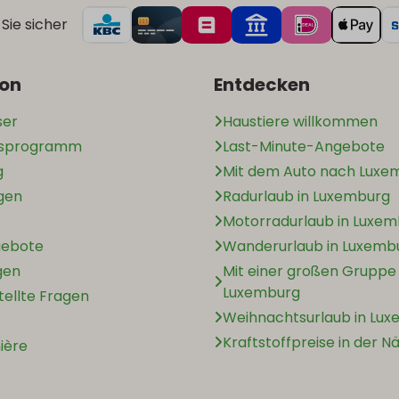
Sie sicher
ion
Entdecken
ser
Haustiere willkommen
nsprogramm
Last-Minute-Angebote
g
Mit dem Auto nach Luxe
ngen
Radurlaub in Luxemburg
Motorradurlaub in Luxe
gebote
Wanderurlaub in Luxemb
gen
Mit einer großen Gruppe
Luxemburg
tellte Fragen
Weihnachtsurlaub in Lu
Kraftstoffpreise in der N
ière