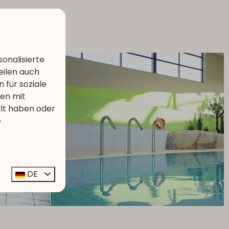
chenden Seiten.
onalisierte
eilen auch
 für soziale
nen mit
llt haben oder
e
DE