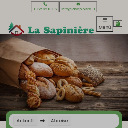
+352 92 01 06
info@lasapiniere.lu
Menü
Ankunft
Abreise