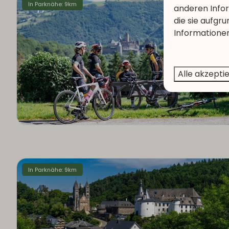
In Parknähe: 9km
anderen Infor
die sie aufgr
Informationen
Alle akzepti
In Parknähe: 9km