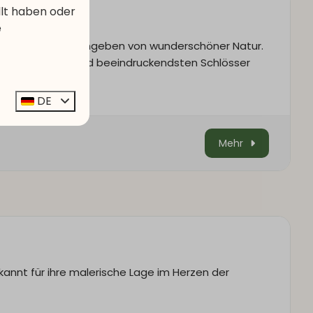
llt haben oder
e
ten Luxemburgs, umgeben von wunderschöner Natur.
es der größten und beeindruckendsten Schlösser
DE
Mehr
annt für ihre malerische Lage im Herzen der