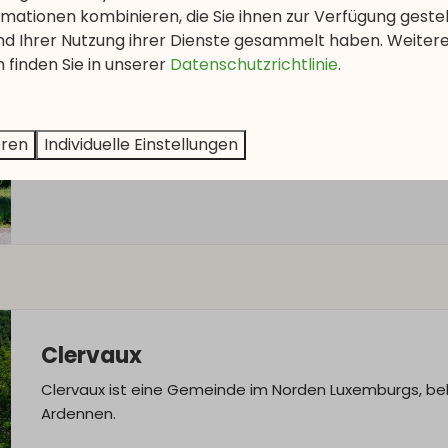
mationen kombinieren, die Sie ihnen zur Verfügung geste
Bourscheid
und Ihrer Nutzung ihrer Dienste gesammelt haben. Weiter
 finden Sie in unserer
Datenschutzrichtlinie
.
Bourscheid ist ein malerisches Städtchen im Nordos
Es ist bekannt für sein
mittelalterliches Schloss
, ein
des Landes.
eren
Individuelle Einstellungen
Clervaux
Clervaux ist eine Gemeinde im Norden Luxemburgs, bek
Ardennen.