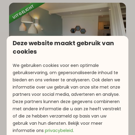
UITGELICHT
Deze website maakt gebruik van
cookies
8,9
We gebruiken cookies voor een optimale
gebruikservaring, om gepersonaliseerde inhoud te
Type D | 4 personen
€ 627
bieden en ons verkeer te analyseren. Ook delen we
€ 565
Luxemburg, Parc Hosingen
informatie over uw gebruik van onze site met onze
partners voor social media, adverteren en analyse.
4
2
1
Deze partners kunnen deze gegevens combineren
Gezellige woonkamer
met andere informatie die u aan ze heeft verstrekt
of die ze hebben verzameld op basis van uw
Terras
gebruik van hun diensten. Bekijk voor meer
Twee aparte slaapkamers
informatie
ons
privacybeleid
.