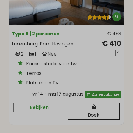
9
Type A | 2 personen
€ 453
€ 410
Luxemburg, Parc Hosingen
2
1
Nee
Knusse studio voor twee
Terras
Flatscreen TV
vr 14 - ma 17 augustus
Zomervakantie
Bekijken
Boek