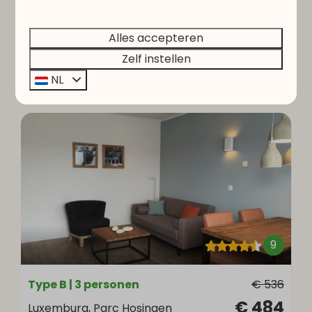
Flatscreen TV
vr 14 - ma 17 augustus
Zomervakantie
Alles accepteren
Zelf instellen
Bekijken
Boek
NL
9
Type B | 3 personen
€ 536
€ 484
Luxemburg, Parc Hosingen