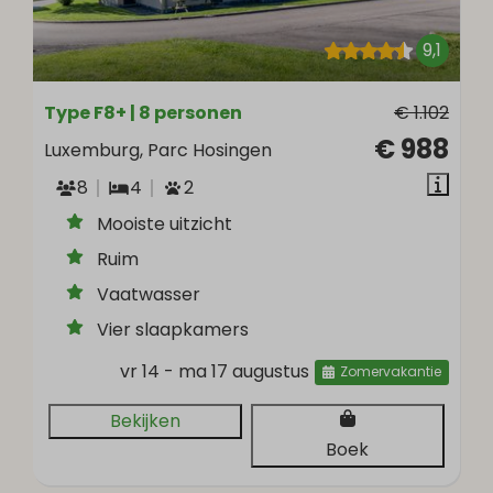
9,1
Type F8+ | 8 personen
€ 1.102
€ 988
Luxemburg, Parc Hosingen
8
4
2
Mooiste uitzicht
Ruim
Vaatwasser
Vier slaapkamers
vr 14 - ma 17 augustus
Zomervakantie
Bekijken
Boek