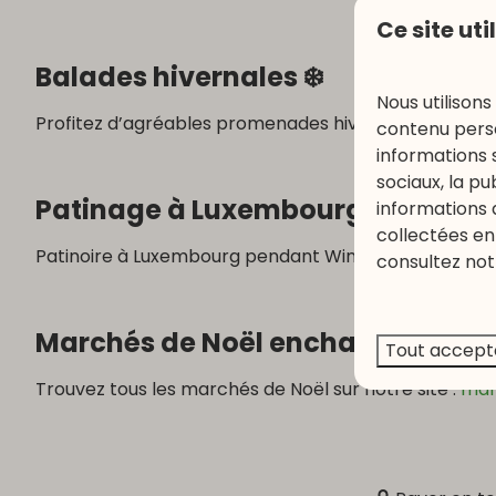
Ce site uti
Balades hivernales ❄️
Nous utilisons
Profitez d’agréables promenades hivernales autour d
contenu perso
informations 
sociaux, la p
Patinage à Luxembourg-Ville & Be
informations 
collectées en 
Patinoire à Luxembourg pendant Winterlights (22 nov–
consultez not
Marchés de Noël enchanteurs 🎄
Tout accept
Trouvez tous les marchés de Noël sur notre site :
mar