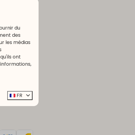
ournir du
depuis le parc.
ement des
our les médias
s
u'ils ont
'informations,
 mars.
FR