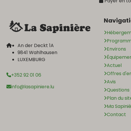
Payer en to
Navigat
Hébergem
Programme
An der Deckt 1A
Environs
9841 Wahlhausen
Équipeme
LUXEMBURG
Actuel
Offres d'e
+352 92 01 06
Avis
info@lasapiniere.lu
Questions
Plan du sit
Ma Sapini
Contact