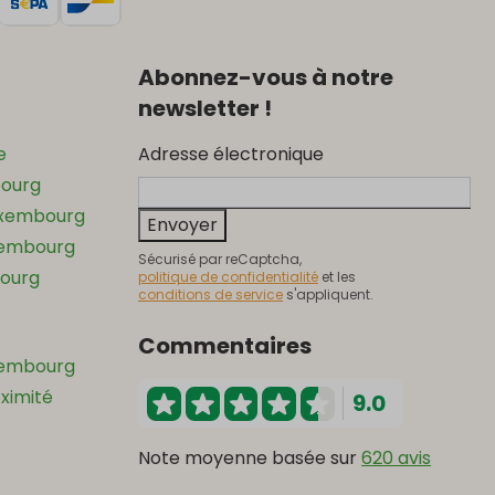
Abonnez-vous à notre
newsletter !
e
Adresse électronique
bourg
uxembourg
Envoyer
xembourg
Sécurisé par reCaptcha,
ourg
politique de confidentialité
et les
conditions de service
s'appliquent.
Commentaires
xembourg
oximité
9.0
Note moyenne basée sur
620 avis