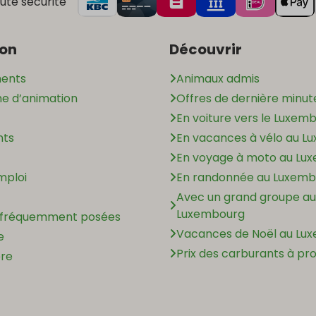
ute sécurité
ion
Découvrir
ents
Animaux admis
 d’animation
Offres de dernière minut
En voiture vers le Luxem
nts
En vacances à vélo au L
En voyage à moto au Lu
mploi
En randonnée au Luxemb
Avec un grand groupe au
Luxembourg
 fréquemment posées
Vacances de Noël au Lu
e
Prix des carburants à pr
ère