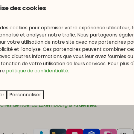
lise des cookies
 des cookies pour optimiser votre expérience utilisateur, f
e Clervaux et Vianden, souvent accessibles directement 
nnalisé et analyser notre trafic. Nous partageons égal
sur votre utilisation de notre site avec nos partenaires p
ublicité et l'analyse. Ces partenaires peuvent combiner ce
aufort ⛸️
avec d'autres informations que vous leur avez fournies ou q
fonction de votre utilisation de leurs services. Pour plus d
1 jan). À Beaufort :
Ice Park Beaufort
ouvert du 9 nov au 2
re
politique de confidentialité
.
er
Personnaliser
chés de Noël au Luxembourg & Ardennes
.