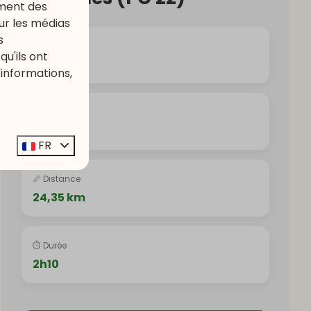
ement des
our les médias
s
📍 Départ
u'ils ont
Lellingen
'informations,
🏁 Arrivée
Fouhren
FR
📏 Distance
24,35 km
⏱ Durée
2h10