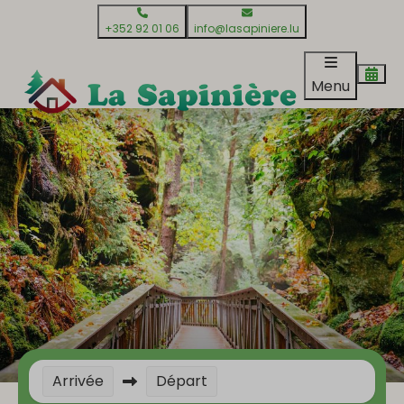
+352 92 01 06
info@lasapiniere.lu
Menu
Arrivée
Départ