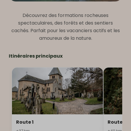
Mullerthal Trail
Découvrez des formations rocheuses
spectaculaires, des forêts et des sentiers
La “Petite Suisse” du Luxembourg
cachés. Parfait pour les vacanciers actifs et les
amoureux de la nature.
Itinéraires principaux
Route 1
Route 2
±37 km
±40 km