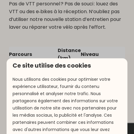
Pas de VTT personnel ? Pas de souci : louez des
VTT ou des e‑bikes à la réception. N’oubliez pas
d’utiliser notre nouvelle station d’entretien pour
laver ou réparer votre vélo après l’effort.
Distance
Parcours
Niveau
(km)
Ce site utilise des cookies
Intermédiaire –
Hosingen Trail
12,4
forêt et
Nous utilisons des cookies pour optimiser votre
montée/descente
expérience utilisateur, fournir du contenu
Modéré – montée
Hosingen‑Lellingen
personnalisé et analyser notre trafic. Nous
24,1
longue & terrain
Trail
partageons également des informations sur votre
varié
utilisation de notre site avec nos partenaires pour
les médias sociaux, la publicité et l'analyse. Ces
partenaires peuvent combiner ces informations
avec d'autres informations que vous leur avez