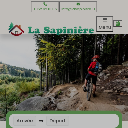
+352 92 01 06
info@lasapiniere.lu
Menu
Arrivée
Départ