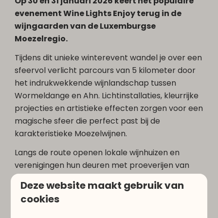
Op 30 en 31 januari 2026 keert het populaire
evenement Wine Lights Enjoy terug in de
wijngaarden van de Luxemburgse
Moezelregio.
Tijdens dit unieke winterevent wandel je over een
sfeervol verlicht parcours van 5 kilometer door
het indrukwekkende wijnlandschap tussen
Wormeldange en Ahn. Lichtinstallaties, kleurrijke
projecties en artistieke effecten zorgen voor een
magische sfeer die perfect past bij de
karakteristieke Moezelwijnen.
Langs de route openen lokale wijnhuizen en
verenigingen hun deuren met proeverijen van
hun beste Luxemburgse wijnen, Crémants en
Deze website maakt gebruik van
regionale specialiteiten. Liefhebbers kunnen
cookies
genieten van authentieke smaken uit de streek,
rechtstreeks bij de wijnboeren van de