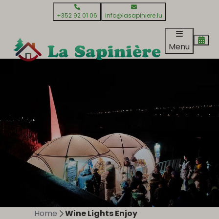
+352 92 01 06
info@lasapiniere.lu
Menu
Home
Wine Lights Enjoy