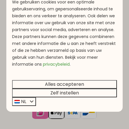
We gebruiken cookies voor een optimale
Luxemburgse Moezel.
gebruikservaring, om gepersonaliseerde inhoud te
bieden en ons verkeer te analyseren. Ook delen we
Wine Lights Enjoy 2026
is een onvergetelijke
informatie over uw gebruik van onze site met onze
ervaring voor gezinnen, wijnliefhebbers en
partners voor social media, adverteren en analyse.
iedereen die de Luxemburgse Moezel, haar
Deze partners kunnen deze gegevens combineren
wijncultuur en haar betoverende
met andere informatie die u aan ze heeft verstrekt
winterlandschap op een bijzondere manier wil
of die ze hebben verzameld op basis van uw
ontdekken. 🍷✨
gebruik van hun diensten. Bekijk voor meer
informatie
ons
privacybeleid
.
Tickets
Alles accepteren
Zelf instellen
Veilig betalen
NL