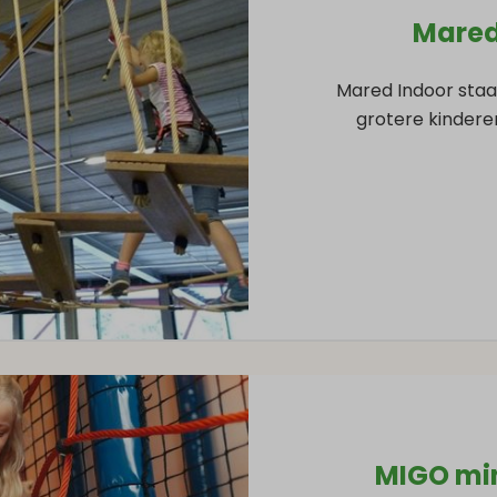
Mared
Mared Indoor staat
grotere kindere
MIGO min