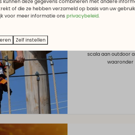
s kunnen deze gegevens combineren met andere informat
trekt of die ze hebben verzameld op basis van uw gebrui
ijk voor meer informatie
ons
privacybeleid
.
St
teren
Zelf instellen
Steinfort Adventu
scala aan outdoor ac
waaronder 