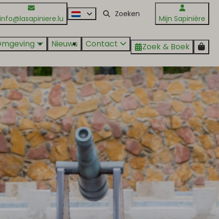
info@lasapiniere.lu
Mijn Sapinière
Omgeving
Nieuws
Contact
Zoek & Boek