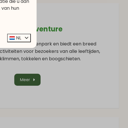
ie die u aan
k van hun
einfort Adventure
NL
re is een avonturenpark en biedt een breed
tiviteiten voor bezoekers van alle leeftijden,
klimmen, tokkelen en boogschieten.
Meer